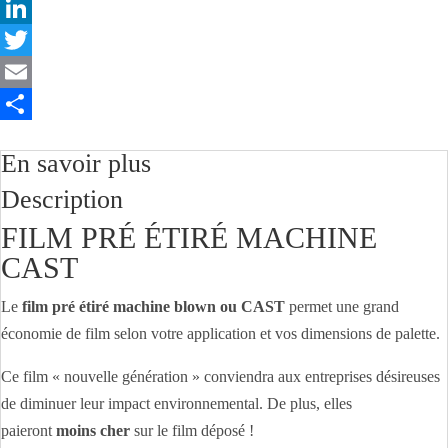
F
a
L
c
i
T
e
n
w
E
b
k
i
m
P
En savoir plus
o
e
t
a
a
Description
o
d
t
i
r
FILM PRÉ ÉTIRÉ MACHINE
k
I
e
l
t
CAST
n
r
a
g
Le
film pré étiré machine blown ou CAST
permet une grand
e
économie de film selon votre application et vos dimensions de palette.
r
Ce film « nouvelle génération » conviendra aux entreprises désireuses
de diminuer leur impact environnemental. De plus, elles
paieront
moins cher
sur le film déposé !