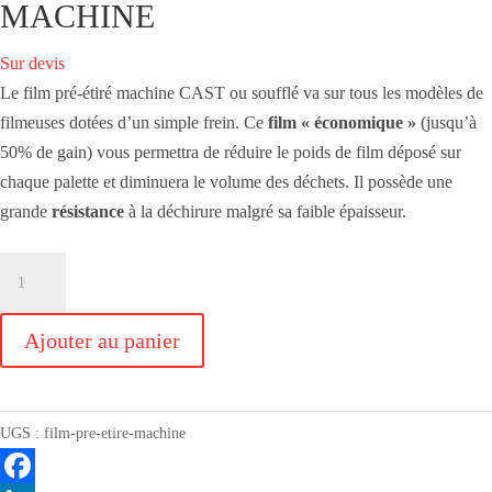
MACHINE
Sur devis
Le film pré-étiré machine CAST ou soufflé va sur tous les modèles de
filmeuses dotées d’un simple frein. Ce
film « économique »
(jusqu’à
50% de gain) vous permettra de réduire le poids de film déposé sur
chaque palette et diminuera le volume des déchets. Il possède une
grande
résistance
à la déchirure malgré sa faible épaisseur.
quantité
de
FILM
Ajouter au panier
PRÉ
ÉTIRÉ
CAST
UGS :
film-pre-etire-machine
MACHINE