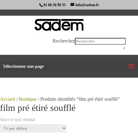
01 60 26 90 33
info@sadem.fr
Rechercher
×
Sélectionner une page
Accueil
/
Boutique
/ Produits identifiés “film pré étiré soufflé”
film pré étiré soufflé
Voici le seul résultat