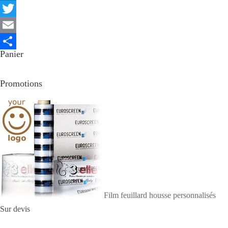
LinkedIn
Twitter
Email
Panier
Partager
Promotions
Film feuillard housse personnalisés
Sur devis