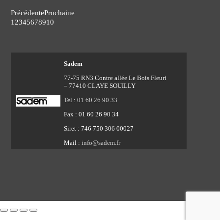
Précédente
Prochaine
1
2
3
4
5
6
7
8
9
10
Sadem
77-75 RN3 Contre allée Le Bois Fleuri
– 77410 CLAYE SOUILLY
Tel :
01 60 26 90 33
Fax : 01 60 26 90 34
Siret : 746 750 306 00027
Mail :
info@sadem.fr