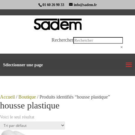
01 60 26 90 33
info@sadem.fr
Rechercher
×
Sélectionner une page
Accueil
/
Boutique
/ Produits identifiés “housse plastique”
housse plastique
Voici le seul résultat