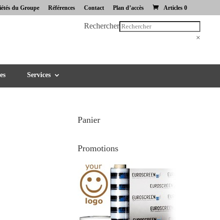
iétés du Groupe
Références
Contact
Plan d’accès
Articles 0
Rechercher
×
es
Services
Panier
Promotions