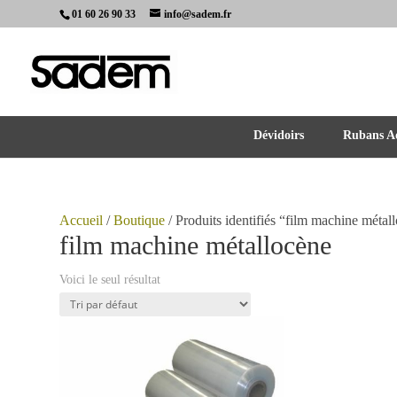
01 60 26 90 33
info@sadem.fr
Dévidoirs
Rubans Ad
Accueil
/
Boutique
/ Produits identifiés “film machine métal
film machine métallocène
Voici le seul résultat