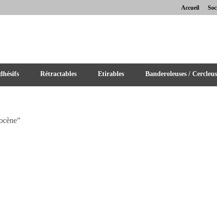
Accueil
Soc
hésifs
Rétractables
Etirables
Banderoleuses / Cercleus
locène”