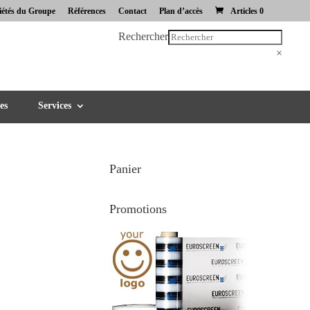
iétés du Groupe
Références
Contact
Plan d’accès
Articles 0
Rechercher
×
es
Services
Panier
Promotions