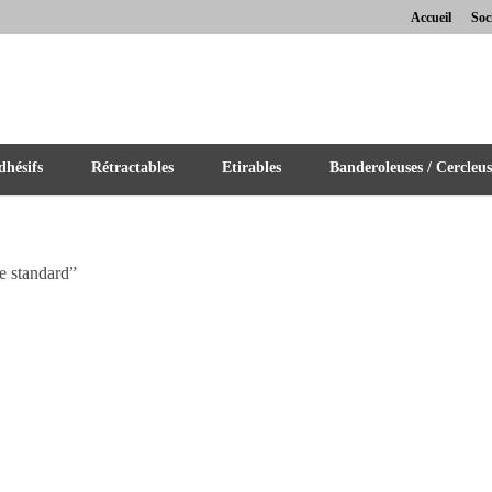
Accueil
Soc
hésifs
Rétractables
Etirables
Banderoleuses / Cercleus
ne standard”