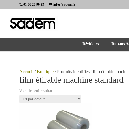
01 60 26 90 33
info@sadem.fr
Dévidoirs
Rubans Ad
Accueil
/
Boutique
/ Produits identifiés “film étirable machi
film étirable machine standard
Voici le seul résultat