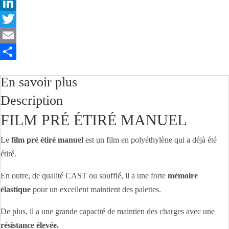
F
a
L
c
i
T
e
n
w
E
b
k
i
m
P
En savoir plus
o
e
t
a
a
Description
o
d
t
i
r
FILM PRÉ ÉTIRÉ MANUEL
k
I
e
l
t
n
r
a
Le
film pré étiré manuel
est un film en polyéthylène qui a déjà été
g
étiré.
e
En outre, de qualité CAST ou soufflé, il a une forte
mémoire
r
élastique
pour un excellent maintient des palettes.
De plus, il a une grande capacité de maintien des charges avec une
résistance élevée.