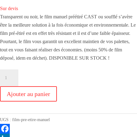
Sur devis
Transparent ou noir, le film manuel préétiré CAST ou soufflé s’avère
être la meilleure solution à la fois économique et environnementale. Le
film pré-étiré est en effet très résistant et il est d’une faible épaisseur.
Pourtant, le film vous garantit un excellent maintien de vos palettes,
tout en vous faisant réaliser des économies. (moins 50% de film
déposé, idem en déchet). DISPONIBLE SUR STOCK !
quantité
de
FILM
Ajouter au panier
PRÉ
ÉTIRÉ
MANUEL
UGS :
film-pre-etire-manuel