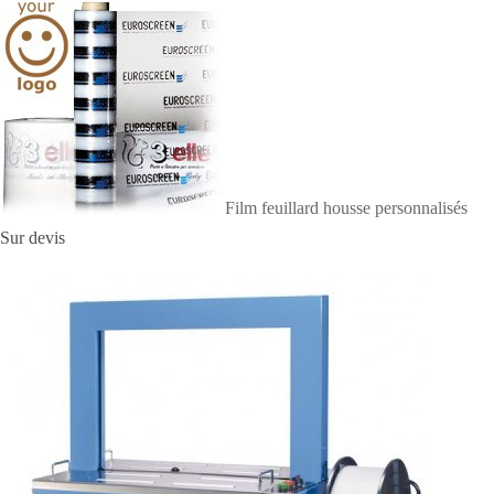
n
r
a
g
e
r
Film feuillard housse personnalisés
Sur devis