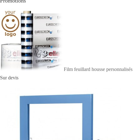
Promotions
k
I
e
l
t
n
r
a
g
e
r
Film feuillard housse personnalisés
Sur devis