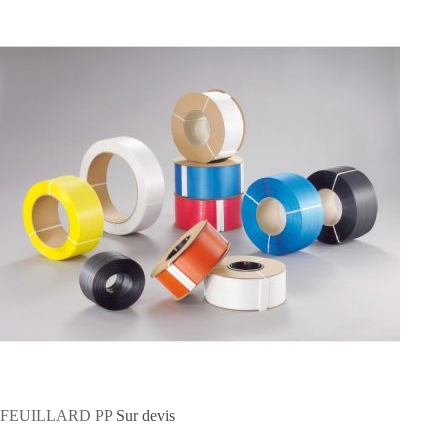
n
r
a
g
e
r
FEUILLARD PP
Sur devis