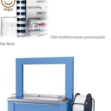
e
r
Film feuillard housse personnalisés
Sur devis