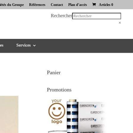
iétés du Groupe
Références
Contact
Plan d’accès
Articles 0
Rechercher
×
es
Services
Panier
Promotions