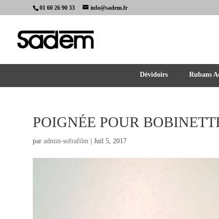
01 60 26 90 33
info@sadem.fr
Dévidoirs
Rubans Ad
POIGNÉE POUR BOBINETTE 
par
admin-sofrafilm
|
Juil 5, 2017