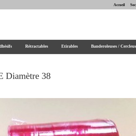
Accueil
Soc
hésifs
Rétractables
Etirables
Banderoleuses / Cercleus
Diamètre 38