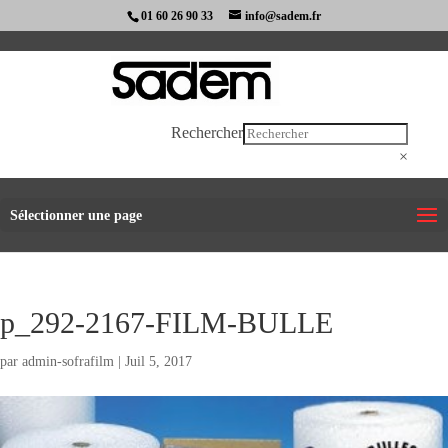
01 60 26 90 33
info@sadem.fr
Rechercher
×
Sélectionner une page
p_292-2167-FILM-BULLE
par
admin-sofrafilm
|
Juil 5, 2017